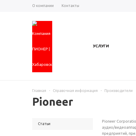
О компании
Контакты
УСЛУГИ
Главная
-
Справочная информация
-
Производители
Pioneer
Pioneer Corporat
Статьи
аудио/видеоаппа
предприятий, пре