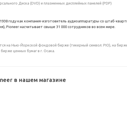
сального Диска (DVD) и плазменных дисплейных панелей (PDP)
 1938 году как компания-изготовитель аудиоаппаратуры со штаб-квар
ия), Pioneer насчитывает свыше 31 000 сотрудников во всем мире.
тся на Нью-Йоркской фондовой бирже (тикерный символ: PIO), на бирж
 бирже ценных бумаг в г. Осака.
neer в нашем магазине